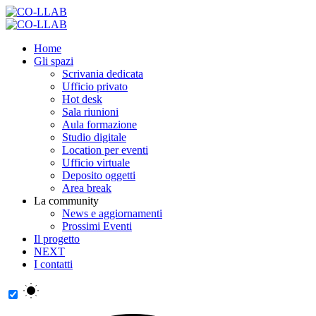
Home
Gli spazi
Scrivania dedicata
Ufficio privato
Hot desk
Sala riunioni
Aula formazione
Studio digitale
Location per eventi
Ufficio virtuale
Deposito oggetti
Area break
La community
News e aggiornamenti
Prossimi Eventi
Il progetto
NEXT
I contatti