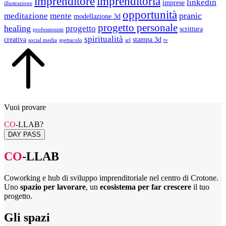
imprenditore
imprenditoria
linkedin
imprese
illustrazione
opportunità
pranic
meditazione
mente
modellazione 3d
progetto personale
healing
progetto
scrittura
professionisti
spiritualità
creativa
stampa 3d
social media
spettacolo
srl
tv
Vuoi provare
CO
-LLAB?
DAY PASS
CO
-LLAB
Coworking e hub di sviluppo imprenditoriale nel centro di Crotone.
Uno
spazio per lavorare
, un
ecosistema per far crescere
il tuo
progetto.
Gli spazi