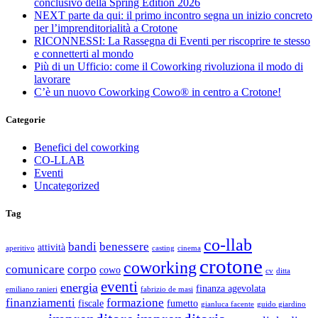
conclusivo della Spring Edition 2026
NEXT parte da qui: il primo incontro segna un inizio concreto
per l’imprenditorialità a Crotone
RICONNESSI: La Rassegna di Eventi per riscoprire te stesso
e connetterti al mondo
Più di un Ufficio: come il Coworking rivoluziona il modo di
lavorare
C’è un nuovo Coworking Cowo® in centro a Crotone!
Categorie
Benefici del coworking
CO-LLAB
Eventi
Uncategorized
Tag
co-llab
bandi
benessere
attività
aperitivo
casting
cinema
crotone
coworking
comunicare
corpo
cowo
cv
ditta
eventi
energia
finanza agevolata
emiliano ranieri
fabrizio de masi
finanziamenti
formazione
fiscale
fumetto
gianluca facente
guido giardino