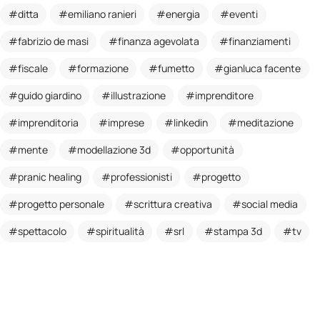
ditta
emiliano ranieri
energia
eventi
fabrizio de masi
finanza agevolata
finanziamenti
fiscale
formazione
fumetto
gianluca facente
guido giardino
illustrazione
imprenditore
imprenditoria
imprese
linkedin
meditazione
mente
modellazione 3d
opportunità
pranic healing
professionisti
progetto
progetto personale
scrittura creativa
social media
spettacolo
spiritualità
srl
stampa 3d
tv